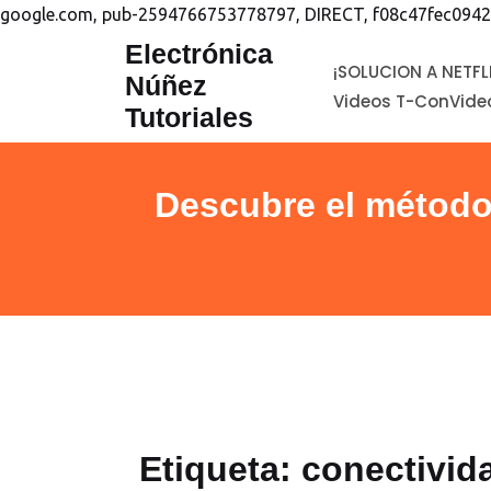
google.com, pub-2594766753778797, DIRECT, f08c47fec0942
saltar
Electrónica
¡SOLUCION A NETFL
al
Núñez
Videos T-Con
Vide
contenido
Tutoriales
Descubre el método 
Etiqueta:
conectivid