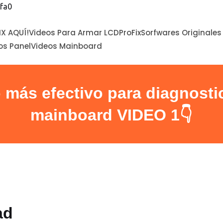
fa0
IX AQUÍ!
Videos Para Armar LCDProFix
Sorfwares Originales
os Panel
Videos Mainboard
más efectivo para diagnostica
mainboard VIDEO 1👇
ad