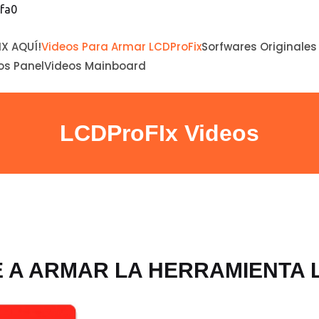
fa0
IX AQUÍ!
Videos Para Armar LCDProFix
Sorfwares Originales
os Panel
Videos Mainboard
LCDProFIx Videos
 A ARMAR LA HERRAMIENTA L