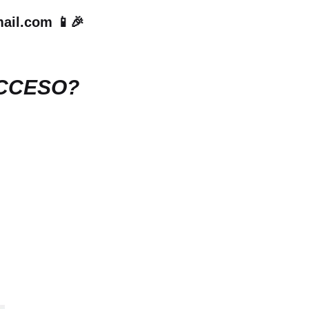
ail.com 📱🎉
ACCESO?