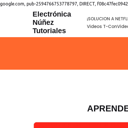
google.com, pub-2594766753778797, DIRECT, f08c47fec0942
saltar
Electrónica
¡SOLUCION A NETFL
al
Núñez
Videos T-Con
Vide
contenido
Tutoriales
APRENDE