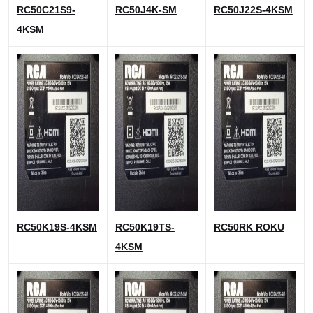
RC50C21S9-
RC50J4K-S
M
RC50J22S-4KS
M
4KSM
RC50K19S-4KSM
RC50K19TS-
RC50RK ROKU
4KSM