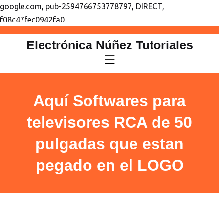
google.com, pub-2594766753778797, DIRECT,
f08c47fec0942fa0
saltar
Electrónica Núñez Tutoriales
al
contenido
Aquí Softwares para
televisores RCA de 50
pulgadas que estan
pegado en el LOGO