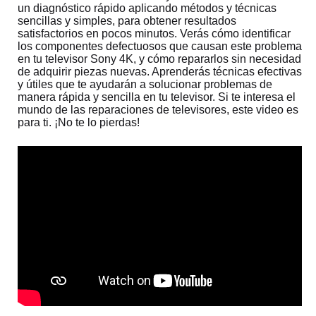
un diagnóstico rápido aplicando métodos y técnicas
sencillas y simples, para obtener resultados
satisfactorios en pocos minutos. Verás cómo identificar
los componentes defectuosos que causan este problema
en tu televisor Sony 4K, y cómo repararlos sin necesidad
de adquirir piezas nuevas. Aprenderás técnicas efectivas
y útiles que te ayudarán a solucionar problemas de
manera rápida y sencilla en tu televisor. Si te interesa el
mundo de las reparaciones de televisores, este video es
para ti. ¡No te lo pierdas!