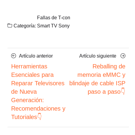
Fallas de T-con
Categoría:
Smart TV Sony
Navegación
Artículo
Artículo
Artículo anterior
Artículo siguiente
anterior
siguient
de
Herramientas
Reballing de
Esenciales para
memoria eMMC y
entradas
Reparar Televisores
blindaje de cable ISP
de Nueva
paso a paso👇
Generación:
Recomendaciones y
Tutoriales👇