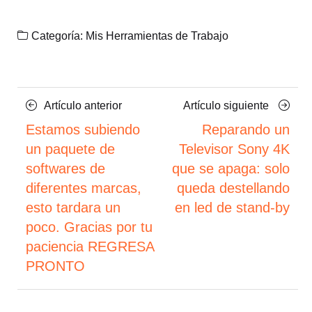
Categoría:
Mis Herramientas de Trabajo
Navegación
Artículo
Artículo
Artículo anterior
Artículo siguiente
anterior
siguient
de
Estamos subiendo
Reparando un
un paquete de
Televisor Sony 4K
entradas
softwares de
que se apaga: solo
diferentes marcas,
queda destellando
esto tardara un
en led de stand-by
poco. Gracias por tu
paciencia REGRESA
PRONTO