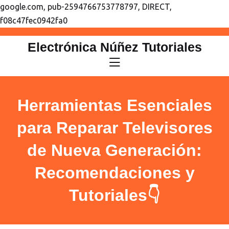
google.com, pub-2594766753778797, DIRECT,
f08c47fec0942fa0
saltar
Electrónica Núñez Tutoriales
al
contenido
Herramientas Esenciales
para Reparar Televisores
de Nueva Generación:
Recomendaciones y
Tutoriales👇