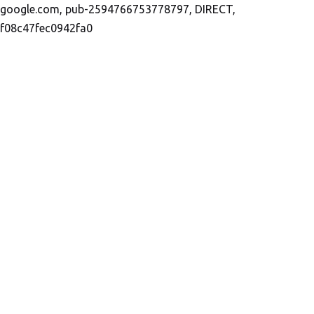
google.com, pub-2594766753778797, DIRECT,
f08c47fec0942fa0