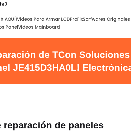
fa0
IX AQUÍ!
Videos Para Armar LCDProFix
Sorfwares Originales
os Panel
Videos Mainboard
paración de TCon Soluciones 
nel JE415D3HA0L! Electrónic
e reparación de paneles