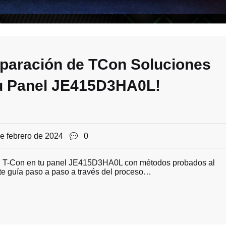
eparación de TCon Soluciones
tu Panel JE415D3HA0L!
e febrero de 2024
0
el T-Con en tu panel JE415D3HA0L con métodos probados al
te guía paso a paso a través del proceso…