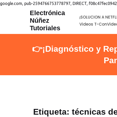
google.com, pub-2594766753778797, DIRECT, f08c47fec0942
saltar
Electrónica
¡SOLUCION A NETFL
al
Núñez
Videos T-Con
Vide
contenido
Tutoriales
👉¡Diagnóstico y Re
Pa
Etiqueta:
técnicas d