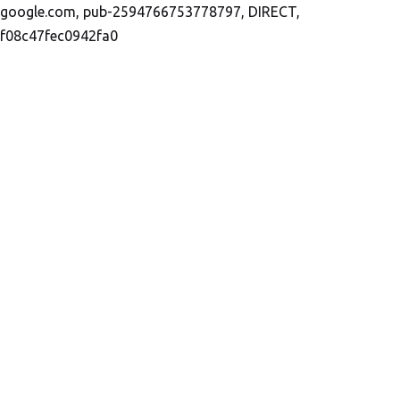
google.com, pub-2594766753778797, DIRECT,
f08c47fec0942fa0