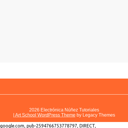
2026
Electrónica Núñez Tutoriales
| Art School WordPress Theme
by Legacy Themes
google.com, pub-2594766753778797, DIRECT,