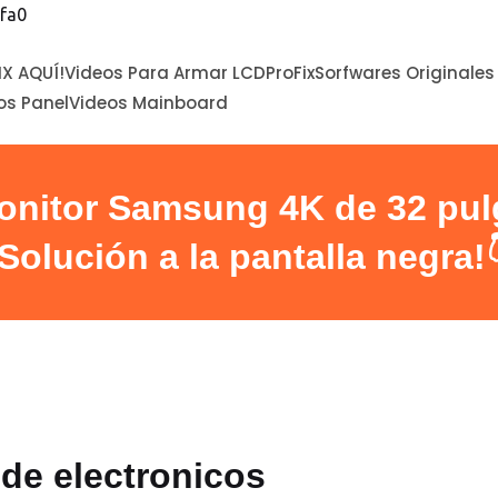
fa0
IX AQUÍ!
Videos Para Armar LCDProFix
Sorfwares Originales
os Panel
Videos Mainboard
onitor Samsung 4K de 32 pulg
¡Solución a la pantalla negra!
 de electronicos