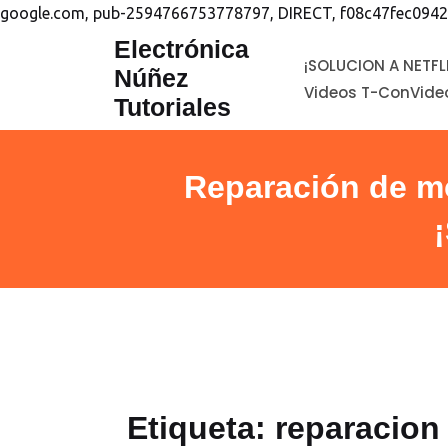
google.com, pub-2594766753778797, DIRECT, f08c47fec0942
saltar
Electrónica
¡SOLUCION A NETFL
al
Núñez
Videos T-Con
Vide
contenido
Tutoriales
Reparación de m
Etiqueta:
reparacion