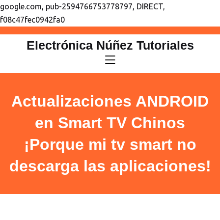
google.com, pub-2594766753778797, DIRECT,
f08c47fec0942fa0
saltar
Electrónica Núñez Tutoriales
al
contenido
Actualizaciones ANDROID
en Smart TV Chinos
¡Porque mi tv smart no
descarga las aplicaciones!