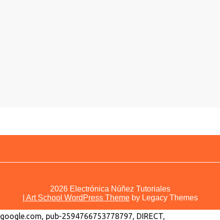
2026
Electrónica Núñez Tutoriales
| Art School WordPress Theme
by Legacy Themes
google.com, pub-2594766753778797, DIRECT,